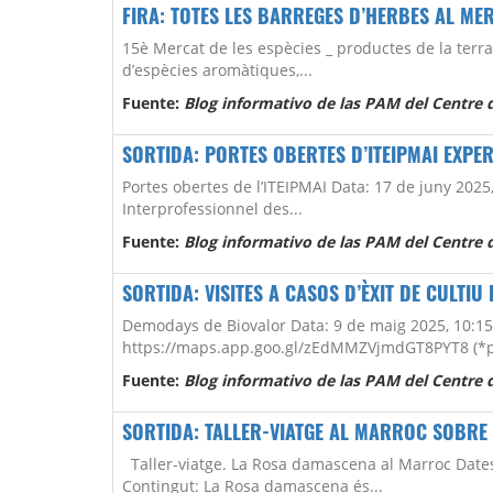
FIRA: TOTES LES BARREGES D’HERBES AL MER
15è Mercat de les espècies _ productes de la terra
d’espècies aromàtiques,...
Fuente:
Blog informativo de las PAM del Centre d
SORTIDA: PORTES OBERTES D’ITEIPMAI EXPER
Portes obertes de l’ITEIPMAI Data: 17 de juny 2025,
Interprofessionnel des...
Fuente:
Blog informativo de las PAM del Centre d
SORTIDA: VISITES A CASOS D’ÈXIT DE CULTI
Demodays de Biovalor Data: 9 de maig 2025, 10:15 
https://maps.app.goo.gl/zEdMMZVjmdGT8PYT8 (*pa
Fuente:
Blog informativo de las PAM del Centre d
SORTIDA: TALLER-VIATGE AL MARROC SOBR
Taller-viatge. La Rosa damascena al Marroc Dates
Contingut: La Rosa damascena és...