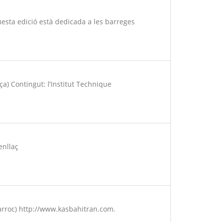
uesta edició està dedicada a les barreges
ça) Contingut: l’Institut Technique
enllaç
arroc) http://www.kasbahitran.com.